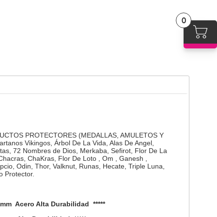
0
DUCTOS PROTECTORES (MEDALLAS, AMULETOS Y
rtanos Vikingos, Árbol De La Vida, Alas De Angel,
ntas, 72 Nombres de Dios, Merkaba, Sefirot, Flor De La
 , Chacras, ChaKras, Flor De Loto , Om , Ganesh ,
pcio, Odin, Thor, Valknut, Runas, Hecate, Triple Luna,
o Protector.
m Acero Alta Durabilidad *****