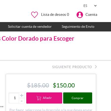
Lista de deseos
0
Cuenta
Solicitar cuenta de vendedor
Seguimiento de Envío
s Color Dorado para Escoger
SIGUIENTE PRODUCTO
$185.00
$150.00
+
Añadir
Comprar
-
*****************************
Por favor, seleccione la dirección a la que desea enviar