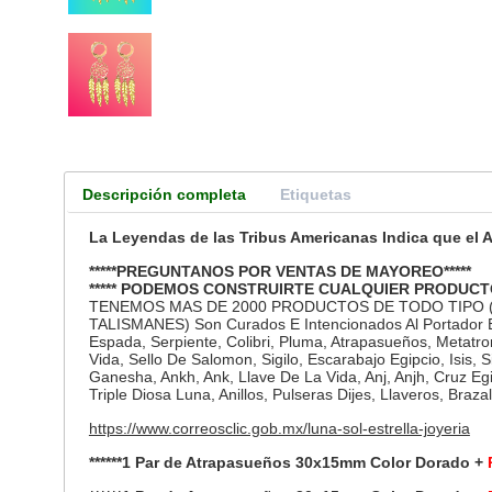
Descripción completa
Etiquetas
La Leyendas de las Tribus Americanas Indica que el 
*****PREGUNTANOS POR VENTAS DE MAYOREO*****
***** PODEMOS CONSTRUIRTE CUALQUIER PRODUCT
TENEMOS MAS DE 2000 PRODUCTOS DE TODO TIPO
TALISMANES) Son Curados E Intencionados Al Portador Ent
Espada, Serpiente, Colibri, Pluma, Atrapasueños, Metatro
Vida, Sello De Salomon, Sigilo, Escarabajo Egipcio, Isis, 
Ganesha, Ankh, Ank, Llave De La Vida, Anj, Anjh, Cruz Egi
Triple Diosa Luna, Anillos, Pulseras Dijes, Llaveros, Braz
https://www.correosclic.gob.mx/luna-sol-estrella-joyeria
******1 Par de Atrapasueños 30x15mm Color Dorado +
P