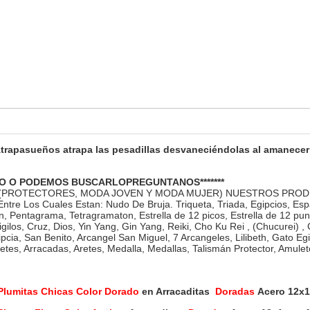
Atrapasueños atrapa las pesadillas desvaneciéndolas al amanecer
O O PODEMOS BUSCARLOPREGUNTANOS*******
 (PROTECTORES, MODA JOVEN Y MODA MUJER) NUESTROS PRO
re Los Cuales Estan: Nudo De Bruja. Triqueta, Triada, Egipcios, Espa
n, Pentagrama, Tetragramaton, Estrella de 12 picos, Estrella de 12 pu
Sigilos, Cruz, Dios, Yin Yang, Gin Yang, Reiki, Cho Ku Rei , (Chucurei)
pcia, San Benito, Arcangel San Miguel, 7 Arcangeles, Lilibeth, Gato Egi
aletes, Arracadas, Aretes, Medalla, Medallas, Talismán Protector, Amulet
lumitas Chicas Color Dorado
en Arracaditas
Doradas
Acero 12x1m