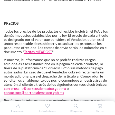
PRECIOS
Todos los precios de los productos ofrecidos incluirán el IVA y los
demás impuestos establecidos por la ley. El precio de cada artículo
es designado por el valor que considere el Vendedor, quien es el
único responsable de establecer y actualizar los precios de los
productos ofrecidos. Los costos de envío serán los indicados en el
documento "
Tarifas MEXPOST
".
Asimismo, le informamos que no se podrán realizar cargos
adicionales a los establecidos en la página de cada producto, ni
fuera de la plataforma de "CorreosClic" o sus métodos de pago
autorizados. En caso de que el Vendedor cobre directamente un
monto adicional para el despacho del artículo al Comprador, le
solicitamos amablemente que nos lo comunique a nuestra área de
atención al cliente a través de los siguientes correos electrónicos:
correrosclic@correosdemexico.gob.mx
o
contactocc@correosdemexico.gob.mx
Por último, le informamos que, actualmente, los pagos se pueden
realizar únicamente mediante tarjetas de crédito/débito Visa y
MasterCard, o cualquier otra marca habilitada por nuestro
Inicia sesión
Lista de deseos
Búsqueda
Carrito
proveedor de procesamiento de pagos.