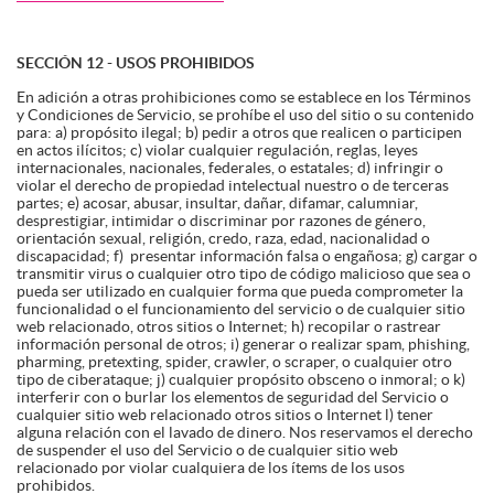
SECCIÓN 12 - USOS PROHIBIDOS
En adición a otras prohibiciones como se establece en los Términos
y Condiciones de Servicio, se prohíbe el uso del sitio o su contenido
para: a) propósito ilegal; b) pedir a otros que realicen o participen
en actos ilícitos; c) violar cualquier regulación, reglas, leyes
internacionales, nacionales, federales, o estatales; d) infringir o
violar el derecho de propiedad intelectual nuestro o de terceras
partes; e) acosar, abusar, insultar, dañar, difamar, calumniar,
desprestigiar, intimidar o discriminar por razones de género,
orientación sexual, religión, credo, raza, edad, nacionalidad o
discapacidad; f) presentar información falsa o engañosa; g) cargar o
transmitir virus o cualquier otro tipo de código malicioso que sea o
pueda ser utilizado en cualquier forma que pueda comprometer la
funcionalidad o el funcionamiento del servicio o de cualquier sitio
web relacionado, otros sitios o Internet; h) recopilar o rastrear
información personal de otros; i) generar o realizar spam, phishing,
pharming, pretexting, spider, crawler, o scraper, o cualquier otro
tipo de ciberataque; j) cualquier propósito obsceno o inmoral; o k)
interferir con o burlar los elementos de seguridad del Servicio o
cualquier sitio web relacionado otros sitios o Internet l) tener
alguna relación con el lavado de dinero. Nos reservamos el derecho
de suspender el uso del Servicio o de cualquier sitio web
relacionado por violar cualquiera de los ítems de los usos
prohibidos.