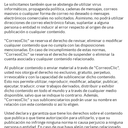
Le solicitamos también que se abstenga de utilizar virus
informáticos, propaganda política, cadenas de mensajes, correos
masivos o cualquier forma de correo no deseado o mensajes
electrónicos comerciales no solicitados. Asimismo, no podrá utilizar
direcciones de correo electrónico falsas, suplantar a alguna
persona o entidad ni inducir al error respecto al origen de una
publicación o cualquier contenido.
"CorreosClic" se reserva el derecho de revisar, eliminar o modificar
cualquier contenido que no cumpla con las disposiciones
mencionadas. En caso de incumplimiento de estas normas,
"CorreosClic" se reserva el derecho de suspender o eliminar la
cuenta asociada y cualquier contenido relacionado.
Al publicar contenido o enviar material a través de "CorreosClic",
usted nos otorga el derecho no exclusivo, gratuito, perpetuo,
irrevocable y con la capacidad de sublicenciar dicho contenido.
Esto nos permite utilizar, reproducir, modificar, adaptar, publicar,
ejecutar, traducir, crear trabajos derivados, distribuir y exhibir
dicho contenido en todo el mundo y a través de cualquier medio
disponible, salvo que se indique lo contrario. Además,
"CorreosClic" y sus sublicenciatarios podrán usar su nombre en
relación con este contenido si así lo eligen.
Usted declara y garantiza que tiene los derechos sobre el contenido
que publica o que tiene autorización para utilizarlo, y que su
publicación no infringe ninguna norma ni causa perjuicio a ninguna
persona o entidad. En caso de que haya algún reclamo relacionado