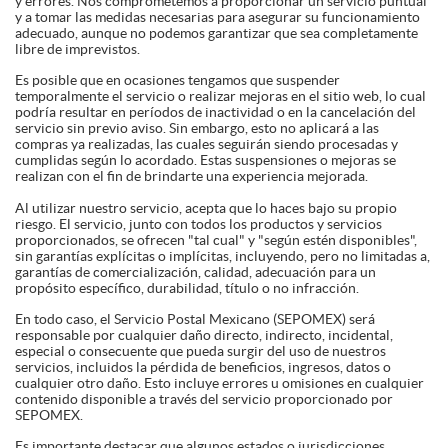
y errores. Nos comprometemos a proporcionar un servicio puntual
y a tomar las medidas necesarias para asegurar su funcionamiento
adecuado, aunque no podemos garantizar que sea completamente
libre de imprevistos.
Es posible que en ocasiones tengamos que suspender
temporalmente el servicio o realizar mejoras en el sitio web, lo cual
podría resultar en períodos de inactividad o en la cancelación del
servicio sin previo aviso. Sin embargo, esto no aplicará a las
compras ya realizadas, las cuales seguirán siendo procesadas y
cumplidas según lo acordado. Estas suspensiones o mejoras se
realizan con el fin de brindarte una experiencia mejorada.
Al utilizar nuestro servicio, acepta que lo haces bajo su propio
riesgo. El servicio, junto con todos los productos y servicios
proporcionados, se ofrecen "tal cual" y "según estén disponibles",
sin garantías explícitas o implícitas, incluyendo, pero no limitadas a,
garantías de comercialización, calidad, adecuación para un
propósito específico, durabilidad, título o no infracción.
En todo caso, el Servicio Postal Mexicano (SEPOMEX) será
responsable por cualquier daño directo, indirecto, incidental,
especial o consecuente que pueda surgir del uso de nuestros
servicios, incluidos la pérdida de beneficios, ingresos, datos o
cualquier otro daño. Esto incluye errores u omisiones en cualquier
contenido disponible a través del servicio proporcionado por
SEPOMEX.
Es importante destacar que algunos estados o jurisdicciones