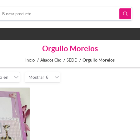
Orgullo Morelos
/
/
/
Orgullo Morelos
Inicio
Aliados Clic
SEDE
o en
Mostrar
6