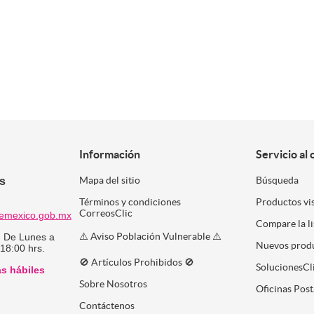
Información
Servicio al 
es
Mapa del sitio
Búsqueda
Términos y condiciones
Productos vi
CorreosClic
emexico.gob.mx
Compare la l
⚠️ Aviso Población Vulnerable ⚠️
:
De Lunes a
Nuevos prod
 18:00 hrs.
🚫 Artículos Prohibidos 🚫
SolucionesCl
as hábiles
Sobre Nosotros
Oficinas Post
Contáctenos