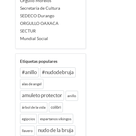
Orgullo Morelos
Secretaría de Cultura
SEDECO Durango
ORGULLO OAXACA
SECTUR
Mundial Social
Etiquetas populares
#anillo
#nudodebruja
alas de angel
amuleto protector
anillo
colibri
árbol de la vida
egipcios
espartanos vikingos
nudo de la bruja
llavero