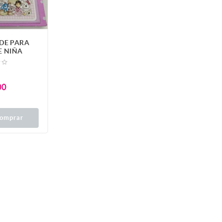
DE PARA
E NIÑA
00
omprar