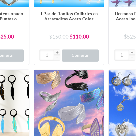
Intensionado
1 Par de Bonitos Colibries en
Hermoso D
 Puntas o
Arracaditas Acero Color
Acero Ino
 30x30mm el
Negro Alta Durabilidad +5
Dije/Col
 Poderoso
Modelos y Colores para
Durabili
or de Acero
Escoger x1colib-Lopi
Escog
325.00
$150.00
$110.00
$525
 Pulsera,
ar-X1-Lopi
omprar
Comprar