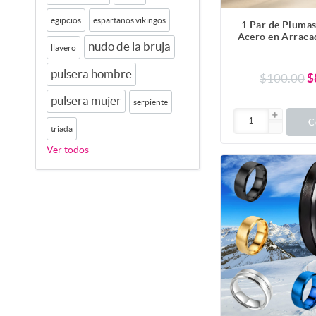
egipcios
espartanos vikingos
1 Par de Pluma
Acero en Arraca
nudo de la bruja
llavero
Color Negr
Durabilidad+20
Colores Para
pulsera hombre
$100.00
$
CUPF&=X1PL
pulsera mujer
serpiente
C
triada
Ver todos