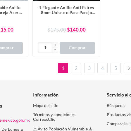
able Anillo
1 Elegante Anillo Anti Estres
reja Acero
8mm Unisex o Para Pareja
xidable A
Acero Tungsteno Inoxidable A
Modelos y 4
Escoger 2 Modelos en 5
las ALTISIMA
Combinaciones en 7 Tallas
115.00
$175.00
$140.00
IA -
ALTISIMA RESISTENCIA -
URAS Y
ANTIRAYADURAS Y
x1-113
ELEGANCIA x1-113
omprar
Comprar
1
2
3
4
5
Información
Servicio al 
es
Mapa del sitio
Búsqueda
Términos y condiciones
Productos vi
CorreosClic
emexico.gob.mx
Compare la l
⚠️ Aviso Población Vulnerable ⚠️
:
De Lunes a