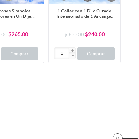
rosos Simbolos
1 Collar con 1 Dije Curado
ores en Un Dije
Intensionado de 1 Arcangel
Arbol de la Vida +
(Miguel o Gabriel o Rafael,
ma + Triple Luna)
Etc.) 30x30mm en Alas de
/ Hekate Varios
Angel 80x60 mm
.00
$265.00
$300.00
$240.00
para Escoger -X1-
Poderosisimo Talisman
Lopi
Protector En Collar + 9
ARCANGELES para Escoger
X1-113
Comprar
Comprar
0