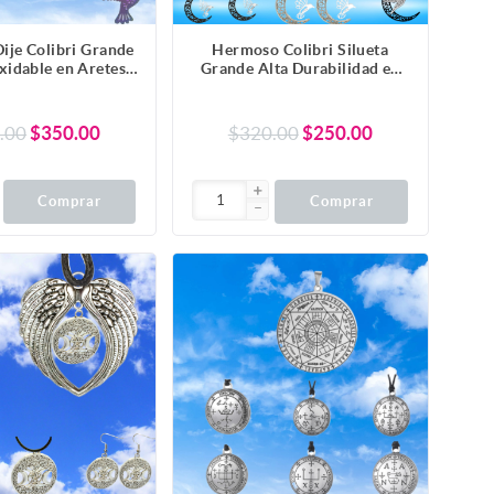
ije Colibri Grande
Hermoso Colibri Silueta
xidable en Aretes,
Grande Alta Durabilidad en
lar o Juego Alta
Luna Creciente Negra
dad+ 9 Modelos a
41x31mm en Aretes, Collar o
er X1col-Lopi
Juego (Aretes+Collar)+9
.00
$350.00
$320.00
$250.00
Combinaciones y Modelos
para Escoger x1col-Lopi
Comprar
Comprar