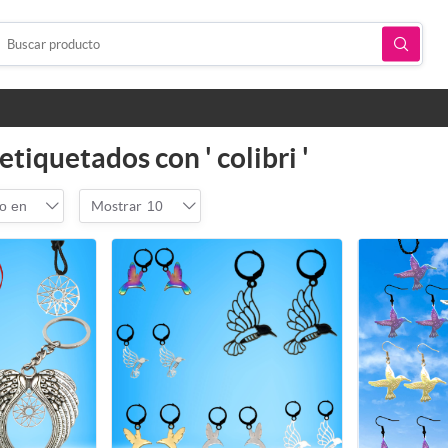
tiquetados con ' colibri '
o en
Mostrar
10