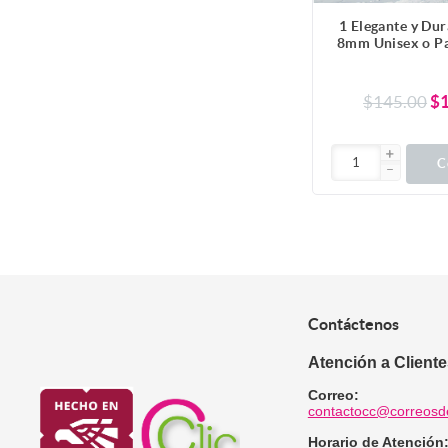
1 Elegante y Dur
8mm Unisex o Pa
Tungsteno Ino
Escoger entre 2 
Colores en 7 Tal
$145.00
$
RESISTENC
ANTIRAYAD
ELEGANCIA 
C
Contáctenos
Atención a Client
Correo:
contactocc@correosd
Horario de Atención