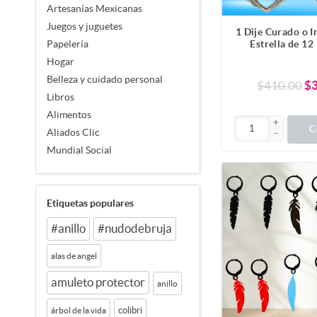
Artesanías Mexicanas
Juegos y juguetes
1 Dije Curado o 
Estrella de 12
Papelería
Estrella de Dios
Hogar
mas Completo y
Belleza y cuidado personal
Simbolo Protect
$410.00
$
Inoxidable en
Libros
LLavero o Coll
Alimentos
C
Aliados Clic
Mundial Social
Etiquetas populares
#anillo
#nudodebruja
alas de angel
amuleto protector
anillo
colibri
árbol de la vida