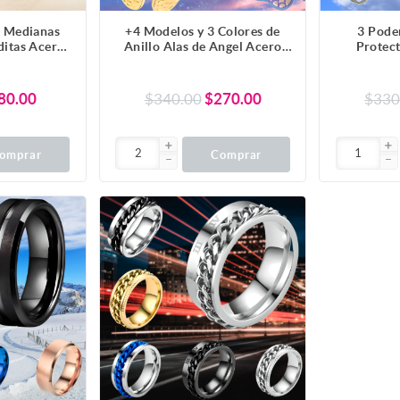
s Medianas
+4 Modelos y 3 Colores de
3 Pode
ditas Acero
Anillo Alas de Angel Acero
Protect
o Alta
Inoxidable Ajustable Alta
Curado ( 
 Modelos y
Durabilidad X1ani-Lopi
Pentagra
 Escoger
Hecate 
80.00
$340.00
$270.00
$330
u-Lopi
Modelos 
omprar
Comprar