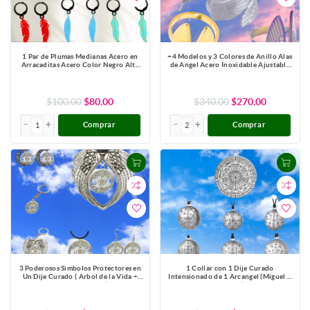
1 Par de Plumas Medianas Acero en
+4 Modelos y 3 Colores de Anillo Alas
Arracaditas Acero Color Negro Alta
de Angel Acero Inoxidable Ajustable
Durabilidad+20 Modelos y Colores
Alta Durabilidad X1ani-Lopi
Para Escoger CUPF&=X1PLu-Lopi
$100.00
$80.00
$340.00
$270.00
Comprar
Comprar
3 Poderosos Simbolos Protectores en
1 Collar con 1 Dije Curado
Un Dije Curado ( Arbol de la Vida +
Intensionado de 1 Arcangel (Miguel o
Pentagrama + Triple Luna) Hecate /
Gabriel o Rafael, Etc.) 30x30mm en
Hekate Varios Modelos para Escoger -
Alas de Angel 80x60 mm Poderosisimo
X1-Lopi
Talisman Protector En Collar + 9
ARCANGELES para Escoger X1-113