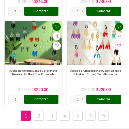
$330.00
$265.00
$300.00
$240.00
Comprar
Comprar
Juego de Atrapasueños Color Plata
Juego de Atrapasueños Color Dorado
(Aretes+ Collar) Con Plumas de
(Aretes+ Collar) Con Plumas de
Diferentes Color Alta Durabilidad +
Diferentes Color Alta Durabilidad +
10 Modelos para Escoger x1-10
10 Modelos para Escoger x1-10
$275.00
$220.00
$275.00
$220.00
Comprar
Comprar
1
2
3
4
5