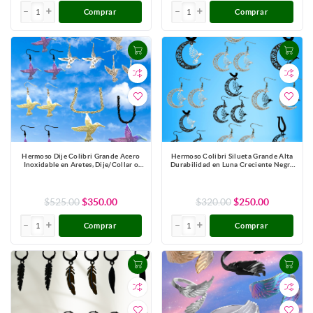
Comprar
Comprar
Hermoso Dije Colibri Grande Acero
Hermoso Colibri Silueta Grande Alta
Inoxidable en Aretes, Dije/Collar o
Durabilidad en Luna Creciente Negra
Juego Alta Durabilidad+ 9 Modelos a
41x31mm en Aretes, Collar o Juego
Escoger X1col-Lopi
(Aretes+Collar)+9 Combinaciones y
Modelos para Escoger x1col-Lopi
$525.00
$350.00
$320.00
$250.00
Comprar
Comprar