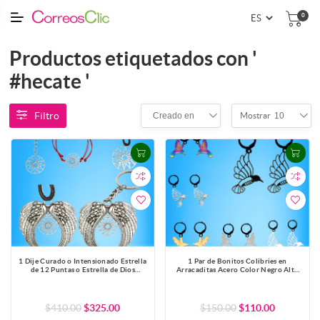
0
Productos etiquetados con '
#hecate '
Filtro
Creado en
10
Mostrar
1 Dije Curado o Intensionado Estrella
1 Par de Bonitos Colibries en
de 12 Puntas o Estrella de Dios
Arracaditas Acero Color Negro Alta
30x30mm el mas Completo y Poderoso
Durabilidad +5 Modelos y Colores
Simbolo Protector de Acero
para Escoger x1colib-Lopi
Inoxidable en Pulsera, LLavero o
Collar-X1-Lopi
$410.00
$325.00
$150.00
$110.00