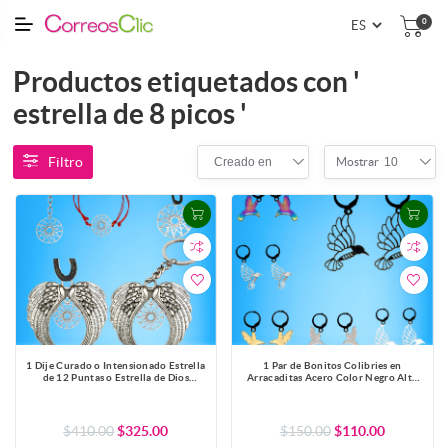
0
Productos etiquetados con '
estrella de 8 picos '
Filtro
Creado en
10
Mostrar
1 Dije Curado o Intensionado Estrella
1 Par de Bonitos Colibries en
de 12 Puntas o Estrella de Dios
Arracaditas Acero Color Negro Alta
30x30mm el mas Completo y Poderoso
Durabilidad +5 Modelos y Colores
Simbolo Protector de Acero
para Escoger x1colib-Lopi
Inoxidable en Pulsera, LLavero o
Collar-X1-Lopi
$410.00
$325.00
$150.00
$110.00