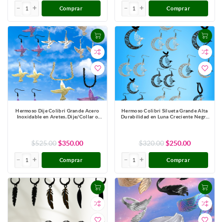
Comprar
Comprar
Hermoso Dije Colibri Grande Acero
Hermoso Colibri Silueta Grande Alta
Inoxidable en Aretes, Dije/Collar o
Durabilidad en Luna Creciente Negra
Juego Alta Durabilidad+ 9 Modelos a
41x31mm en Aretes, Collar o Juego
Escoger X1col-Lopi
(Aretes+Collar)+9 Combinaciones y
Modelos para Escoger x1col-Lopi
$525.00
$350.00
$320.00
$250.00
Comprar
Comprar