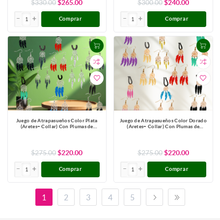
$330.00
$265.00
$300.00
$240.00
Comprar
Comprar
Juego de Atrapasueños Color Plata
Juego de Atrapasueños Color Dorado
(Aretes+ Collar) Con Plumas de
(Aretes+ Collar) Con Plumas de
Diferentes Color Alta Durabilidad +
Diferentes Color Alta Durabilidad +
10 Modelos para Escoger x1-10
10 Modelos para Escoger x1-10
$275.00
$220.00
$275.00
$220.00
Comprar
Comprar
1
2
3
4
5