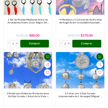
1 Par de Plumas Medianas Acero en
+4 Modelos y 3 Colores de Anillo Alas
Arracaditas Acero Color Negro Alta
de Angel Acero Inoxidable Ajustable
Durabilidad+20 Modelos y Colores
Alta Durabilidad X1ani-Lopi
Para Escoger CUPF&=X1PLu-Lopi
$100.00
$80.00
$340.00
$270.00
Comprar
Comprar
3 Poderosos Simbolos Protectores en
1 Collar con 1 Dije Curado
Un Dije Curado ( Arbol de la Vida +
Intensionado de 1 Arcangel (Miguel o
Pentagrama + Triple Luna) Hecate /
Gabriel o Rafael, Etc.) 30x30mm en
Hekate Varios Modelos para Escoger -
Alas de Angel 80x60 mm Poderosisimo
X1-Lopi
Talisman Protector En Collar + 9
ARCANGELES para Escoger X1-113