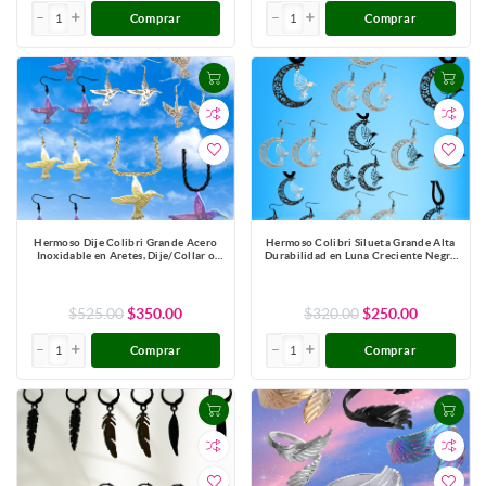
Comprar
Comprar
Hermoso Dije Colibri Grande Acero
Hermoso Colibri Silueta Grande Alta
Inoxidable en Aretes, Dije/Collar o
Durabilidad en Luna Creciente Negra
Juego Alta Durabilidad+ 9 Modelos a
41x31mm en Aretes, Collar o Juego
Escoger X1col-Lopi
(Aretes+Collar)+9 Combinaciones y
Modelos para Escoger x1col-Lopi
$525.00
$350.00
$320.00
$250.00
Comprar
Comprar