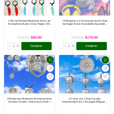
1 Par de Plumas Medianas Acero en
+4 Modelos y 3 Colores de Anillo Alas
Arracaditas Acero Color Negro Alta
de Angel Acero Inoxidable Ajustable
Durabilidad+20 Modelos y Colores
Alta Durabilidad X1ani-Lopi
Para Escoger CUPF&=X1PLu-Lopi
$100.00
$80.00
$340.00
$270.00
Comprar
Comprar
3 Poderosos Simbolos Protectores en
1 Collar con 1 Dije Curado
Un Dije Curado ( Arbol de la Vida +
Intensionado de 1 Arcangel (Miguel o
Pentagrama + Triple Luna) Hecate /
Gabriel o Rafael, Etc.) 30x30mm en
Hekate Varios Modelos para Escoger -
Alas de Angel 80x60 mm Poderosisimo
X1-Lopi
Talisman Protector En Collar + 9
ARCANGELES para Escoger X1-113