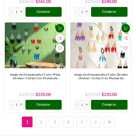
$330.00
$265.00
$300.00
$240.00
Comprar
Comprar
Juego de Atrapasueños Color Plata
Juego de Atrapasueños Color Dorado
(Aretes+ Collar) Con Plumas de
(Aretes+ Collar) Con Plumas de
Diferentes Color Alta Durabilidad +
Diferentes Color Alta Durabilidad +
10 Modelos para Escoger x1-10
10 Modelos para Escoger x1-10
$275.00
$220.00
$275.00
$220.00
Comprar
Comprar
1
2
3
4
5