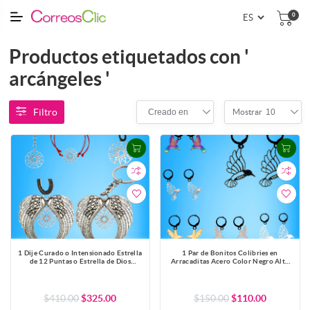
0
Productos etiquetados con '
arcángeles '
Filtro
Creado en
10
Mostrar
1 Dije Curado o Intensionado Estrella
1 Par de Bonitos Colibries en
de 12 Puntas o Estrella de Dios
Arracaditas Acero Color Negro Alta
30x30mm el mas Completo y Poderoso
Durabilidad +5 Modelos y Colores
Simbolo Protector de Acero
para Escoger x1colib-Lopi
Inoxidable en Pulsera, LLavero o
Collar-X1-Lopi
$410.00
$325.00
$150.00
$110.00