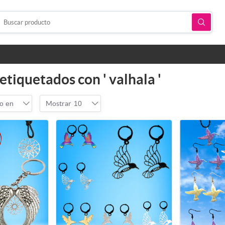
etiquetados con ' valhala '
o en
Mostrar
10