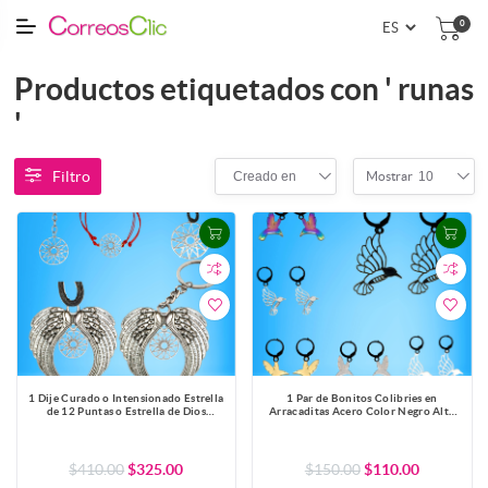
0
Productos etiquetados con ' runas
'
Filtro
Creado en
10
Mostrar
1 Dije Curado o Intensionado Estrella
1 Par de Bonitos Colibries en
de 12 Puntas o Estrella de Dios
Arracaditas Acero Color Negro Alta
30x30mm el mas Completo y Poderoso
Durabilidad +5 Modelos y Colores
Simbolo Protector de Acero
para Escoger x1colib-Lopi
Inoxidable en Pulsera, LLavero o
Collar-X1-Lopi
$410.00
$325.00
$150.00
$110.00