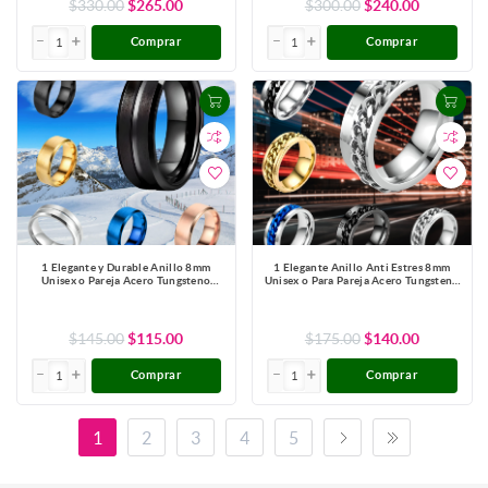
$330.00
$265.00
$300.00
$240.00
Comprar
Comprar
1 Elegante y Durable Anillo 8mm
1 Elegante Anillo Anti Estres 8mm
Unisex o Pareja Acero Tungsteno
Unisex o Para Pareja Acero Tungsteno
Inoxidable A Escoger entre 2 Modelos
Inoxidable A Escoger 2 Modelos en 5
y 4 Colores en 7 Tallas ALTISIMA
Combinaciones en 7 Tallas ALTISIMA
RESISTENCIA - ANTIRAYADURAS Y
RESISTENCIA - ANTIRAYADURAS Y
ELEGANCIA x1-113
ELEGANCIA x1-113
$145.00
$115.00
$175.00
$140.00
Comprar
Comprar
1
2
3
4
5