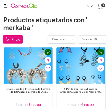
0
Productos etiquetados con '
merkaba '
Filtro
Creado en
10
Mostrar
1 Dije Curado o Intensionado Estrella
1 Par de Bonitos Colibries en
de 12 Puntas o Estrella de Dios
Arracaditas Acero Color Negro Alta
30x30mm el mas Completo y Poderoso
Durabilidad +5 Modelos y Colores
Simbolo Protector de Acero
para Escoger x1colib-Lopi
Inoxidable en Pulsera, LLavero o
Collar-X1-Lopi
$410.00
$325.00
$150.00
$110.00