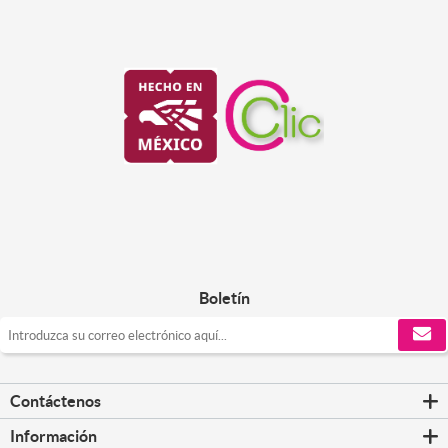
Boletín
Contáctenos
Información