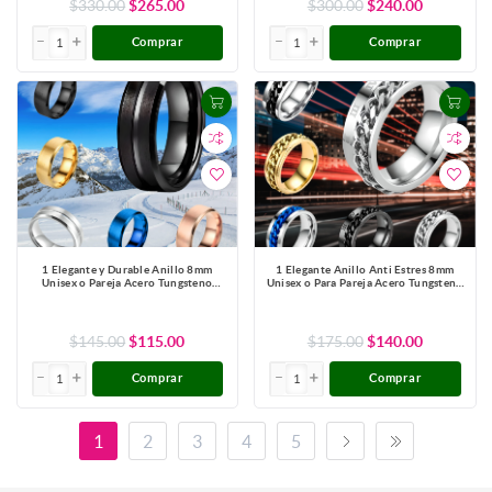
$330.00
$265.00
$300.00
$240.00
Comprar
Comprar
1 Elegante y Durable Anillo 8mm
1 Elegante Anillo Anti Estres 8mm
Unisex o Pareja Acero Tungsteno
Unisex o Para Pareja Acero Tungsteno
Inoxidable A Escoger entre 2 Modelos
Inoxidable A Escoger 2 Modelos en 5
y 4 Colores en 7 Tallas ALTISIMA
Combinaciones en 7 Tallas ALTISIMA
RESISTENCIA - ANTIRAYADURAS Y
RESISTENCIA - ANTIRAYADURAS Y
ELEGANCIA x1-113
ELEGANCIA x1-113
$145.00
$115.00
$175.00
$140.00
Comprar
Comprar
1
2
3
4
5