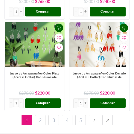
$330.00
$265.00
$300.00
$240.00
Comprar
Comprar
Juego de Atrapasueños Color Plata
Juego de Atrapasueños Color Dorado
(Aretes+ Collar) Con Plumas de
(Aretes+ Collar) Con Plumas de
Diferentes Color Alta Durabilidad +
Diferentes Color Alta Durabilidad +
10 Modelos para Escoger x1-10
10 Modelos para Escoger x1-10
$275.00
$220.00
$275.00
$220.00
Comprar
Comprar
1
2
3
4
5