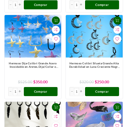
Comprar
Comprar
Hermoso Dije Colibri Grande Acero
Hermoso Colibri Silueta Grande Alta
Inoxidable en Aretes, Dije/Collar o
Durabilidad en Luna Creciente Negra
Juego Alta Durabilidad+ 9 Modelos a
41x31mm en Aretes, Collar o Juego
Escoger X1col-Lopi
(Aretes+Collar)+9 Combinaciones y
Modelos para Escoger x1col-Lopi
$525.00
$350.00
$320.00
$250.00
Comprar
Comprar