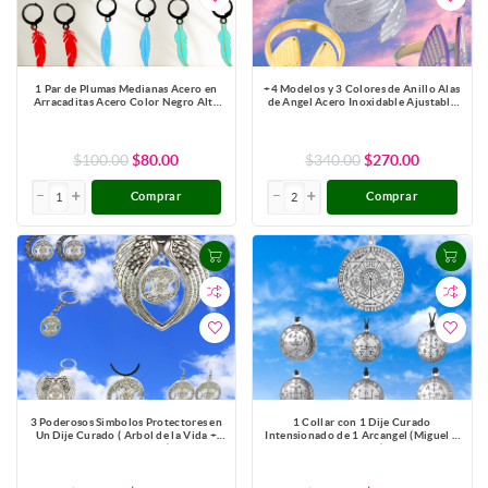
1 Par de Plumas Medianas Acero en
+4 Modelos y 3 Colores de Anillo Alas
Arracaditas Acero Color Negro Alta
de Angel Acero Inoxidable Ajustable
Durabilidad+20 Modelos y Colores
Alta Durabilidad X1ani-Lopi
Para Escoger CUPF&=X1PLu-Lopi
$100.00
$80.00
$340.00
$270.00
Comprar
Comprar
3 Poderosos Simbolos Protectores en
1 Collar con 1 Dije Curado
Un Dije Curado ( Arbol de la Vida +
Intensionado de 1 Arcangel (Miguel o
Pentagrama + Triple Luna) Hecate /
Gabriel o Rafael, Etc.) 30x30mm en
Hekate Varios Modelos para Escoger -
Alas de Angel 80x60 mm Poderosisimo
X1-Lopi
Talisman Protector En Collar + 9
ARCANGELES para Escoger X1-113