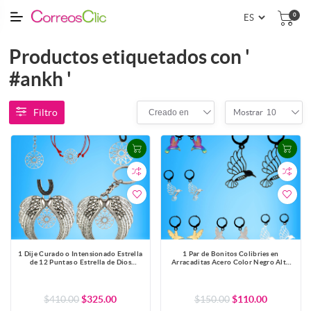
0
Productos etiquetados con '
#ankh '
Filtro
Creado en
10
Mostrar
1 Dije Curado o Intensionado Estrella
1 Par de Bonitos Colibries en
de 12 Puntas o Estrella de Dios
Arracaditas Acero Color Negro Alta
30x30mm el mas Completo y Poderoso
Durabilidad +5 Modelos y Colores
Simbolo Protector de Acero
para Escoger x1colib-Lopi
Inoxidable en Pulsera, LLavero o
Collar-X1-Lopi
$410.00
$325.00
$150.00
$110.00