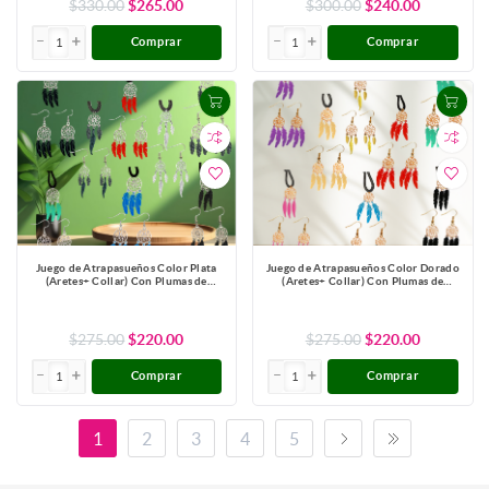
$330.00
$265.00
$300.00
$240.00
Comprar
Comprar
Juego de Atrapasueños Color Plata
Juego de Atrapasueños Color Dorado
(Aretes+ Collar) Con Plumas de
(Aretes+ Collar) Con Plumas de
Diferentes Color Alta Durabilidad +
Diferentes Color Alta Durabilidad +
10 Modelos para Escoger x1-10
10 Modelos para Escoger x1-10
$275.00
$220.00
$275.00
$220.00
Comprar
Comprar
1
2
3
4
5