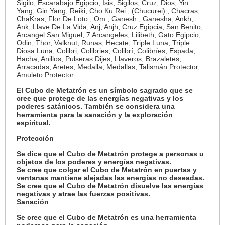
Sigilo, Escarabajo Egipcio, Isis, Sigilos, Cruz, Dios, Yin
Yang, Gin Yang, Reiki, Cho Ku Rei , (Chucurei) , Chacras,
ChaKras, Flor De Loto , Om , Ganesh , Ganesha, Ankh,
Ank, Llave De La Vida, Anj, Anjh, Cruz Egipcia, San Benito,
Arcangel San Miguel, 7 Arcangeles, Lilibeth, Gato Egipcio,
Odin, Thor, Valknut, Runas, Hecate, Triple Luna, Triple
Diosa Luna, Colibri, Colibries, Colibrí, Colibríes, Espada,
Hacha, Anillos, Pulseras Dijes, Llaveros, Brazaletes,
Arracadas, Aretes, Medalla, Medallas, Talismán Protector,
Amuleto Protector.
El Cubo de Metatrón
es un símbolo sagrado que se
cree que protege de las energías negativas y los
poderes satánicos. También se considera una
herramienta para la sanación y la exploración
espiritual.
Protección
Se dice que el Cubo de Metatrón protege a personas u
objetos de los poderes y energías negativas.
Se cree que colgar el Cubo de Metatrón en puertas y
ventanas mantiene alejadas las energías no deseadas.
Se cree que el Cubo de Metatrón disuelve las energías
negativas y atrae las fuerzas positivas.
Sanación
Se cree que el Cubo de Metatrón es una herramienta