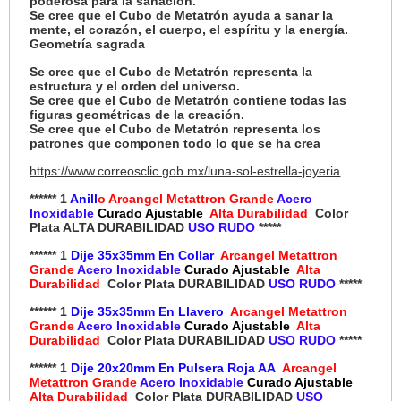
poderosa para la sanación.
Se cree que el Cubo de Metatrón ayuda a sanar la
mente, el corazón, el cuerpo, el espíritu y la energía.
Geometría sagrada
Se cree que el Cubo de Metatrón representa la
estructura y el orden del universo.
Se cree que el Cubo de Metatrón contiene todas las
figuras geométricas de la creación.
Se cree que el Cubo de Metatrón representa los
patrones que componen todo lo que se ha crea
https://www.correosclic.gob.mx/luna-sol-estrella-joyeria
****** 1
Anill
o Arcangel Metattron Grande
Acero
Inoxidable
Curado Ajustable
Alta Durabilidad
Color
Plata ALTA DURABILIDAD
USO RUDO
*****
****** 1
Dije 35x35mm En Collar
Arcangel Metattron
Grande
Acero Inoxidable
Curado Ajustable
Alta
Durabilidad
Color Plata DURABILIDAD
USO RUDO
*****
****** 1
Dije 35x35mm En Llavero
Arcangel Metattron
Grande
Acero Inoxidable
Curado Ajustable
Alta
Durabilidad
Color Plata DURABILIDAD
USO RUDO
*****
****** 1
Dije 20x20mm En Pulsera Roja AA
Arcangel
Metattron Grande
Acero Inoxidable
Curado Ajustable
Alta Durabilidad
Color Plata DURABILIDAD
USO