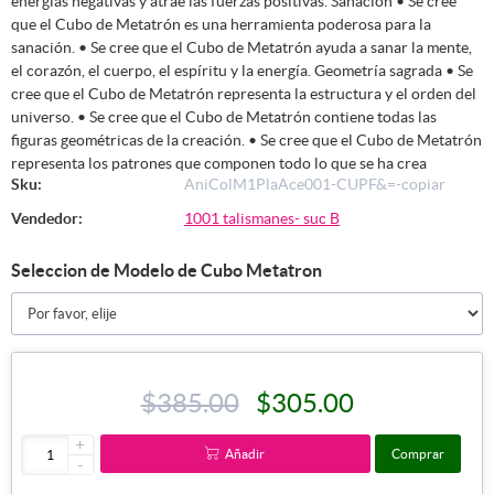
energías negativas y atrae las fuerzas positivas. Sanación • Se cree
que el Cubo de Metatrón es una herramienta poderosa para la
sanación. • Se cree que el Cubo de Metatrón ayuda a sanar la mente,
el corazón, el cuerpo, el espíritu y la energía. Geometría sagrada • Se
cree que el Cubo de Metatrón representa la estructura y el orden del
universo. • Se cree que el Cubo de Metatrón contiene todas las
figuras geométricas de la creación. • Se cree que el Cubo de Metatrón
representa los patrones que componen todo lo que se ha crea
Sku:
AniColM1PlaAce001-CUPF&=-copiar
Vendedor:
1001 talismanes- suc B
Seleccion de Modelo de Cubo Metatron
$385.00
$305.00
+
Añadir
Comprar
-