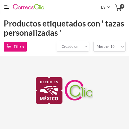
0
Productos etiquetados con ' tazas
personalizadas '
Filtro
Creado en
10
Mostrar