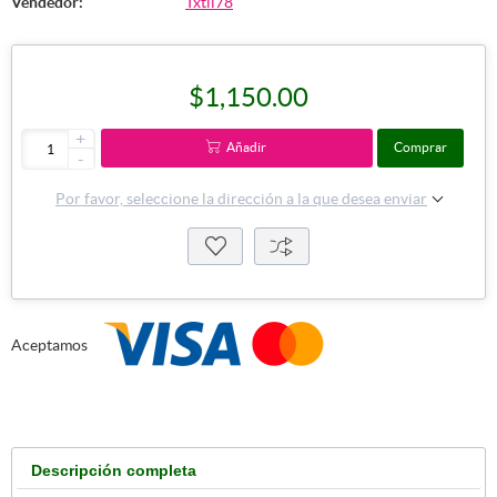
Vendedor:
Txtil78
$1,150.00
+
Añadir
Comprar
-
Por favor, seleccione la dirección a la que desea enviar
Aceptamos
Descripción completa