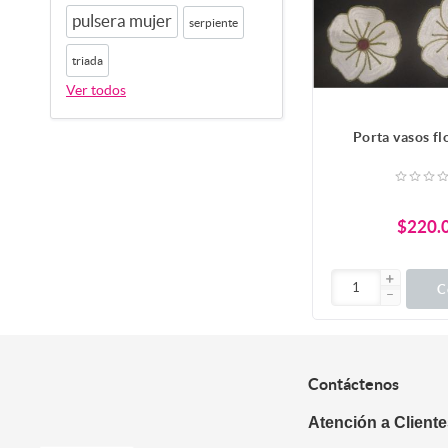
pulsera mujer
serpiente
triada
Ver todos
Porta vasos fl
$220.
C
Contáctenos
Atención a Client