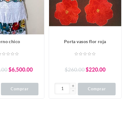
erno chico
Porta vasos flor roja
.00
$6,500.00
$260.00
$220.00
Comprar
Comprar