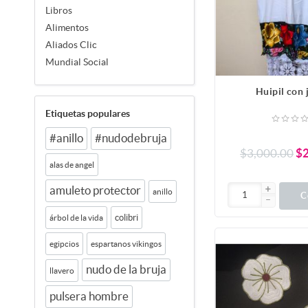
Libros
Alimentos
Aliados Clic
Mundial Social
Huipil con 
Etiquetas populares
#anillo
#nudodebruja
$3,000.00
$2
alas de angel
amuleto protector
anillo
C
colibri
árbol de la vida
egipcios
espartanos vikingos
nudo de la bruja
llavero
pulsera hombre