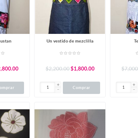
justan
Un vestido de mezclilla
T
,800.00
$2,200.00
$1,800.00
$7,000
omprar
Comprar