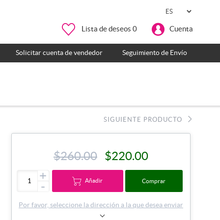
Lista de deseos
0
Cuenta
Solicitar cuenta de vendedor
Seguimiento de Envío
SIGUIENTE PRODUCTO
$260.00
$220.00
+
Añadir
Comprar
-
Por favor, seleccione la dirección a la que desea enviar