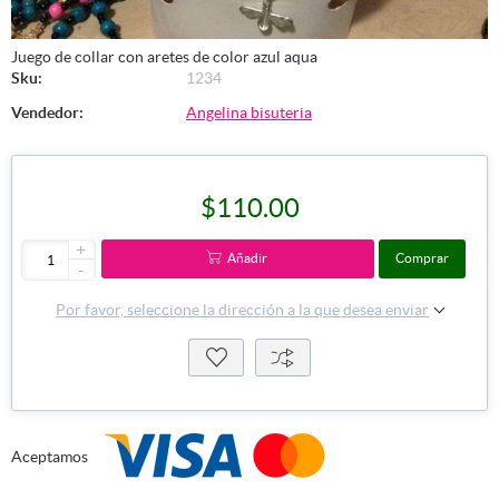
Juego de collar con aretes de color azul aqua
Sku:
1234
Vendedor:
Angelina bisuteria
$110.00
+
Añadir
Comprar
-
Por favor, seleccione la dirección a la que desea enviar
Aceptamos