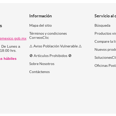
Información
Servicio al 
es
Mapa del sitio
Búsqueda
Términos y condiciones
Productos vi
CorreosClic
emexico.gob.mx
Compare la l
⚠️ Aviso Población Vulnerable ⚠️
:
De Lunes a
Nuevos prod
 18:00 hrs.
🚫 Artículos Prohibidos 🚫
SolucionesCl
as hábiles
Sobre Nosotros
Oficinas Post
Contáctenos