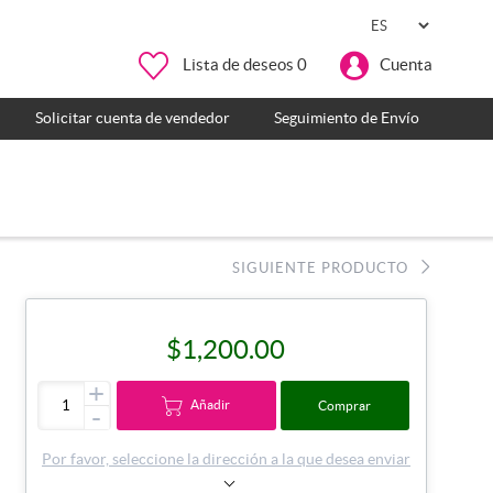
Lista de deseos
0
Cuenta
Solicitar cuenta de vendedor
Seguimiento de Envío
SIGUIENTE PRODUCTO
$1,200.00
+
Añadir
Comprar
-
Por favor, seleccione la dirección a la que desea enviar