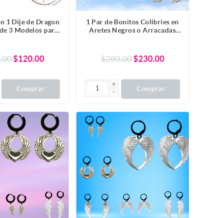
on 1 Dije de Dragon
1 Par de Bonitos Colibries en
 de 3 Modelos para
Aretes Negros o Arracadas
coger x1-10
Negras Verdaderas Acero Alta
Durabilidad +5 Modelos y
Colores para Escoger X1-9
.00
$120.00
$280.00
$230.00
Comprar
Comprar