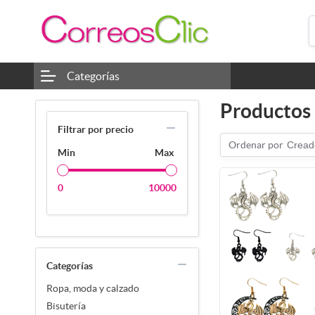
Categorías
Productos 
Filtrar por precio
Ordenar por
Cread
Min
Max
0
10000
Categorías
Ropa, moda y calzado
Bisutería