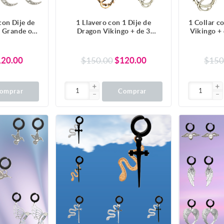
con Dije de
1 Llavero con 1 Dije de
1 Collar c
 Grande o
Dragon Vikingo + de 3
Vikingo +
 Luna+ de 3
Modelos para Escoger x1-10
Es
coger x1-10
120.00
$150.00
$120.00
$150
omprar
Comprar