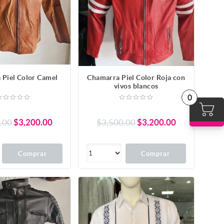
 Piel Color Camel
Chamarra Piel Color Roja con
vivos blancos
0
.00
$3,200.00
$3,500.00
$3,200.00
Comprar
Comprar