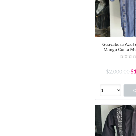
Guayabera Azul 
Manga Corta Mo
$2,000.00
$1
C