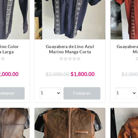
ino Color
Guayabera de Lino Azul
Guayabera
 Larga
Marino Manga Corta
Ma
,000.00
$2,000.00
$1,800.00
$2,000
omprar
Comprar