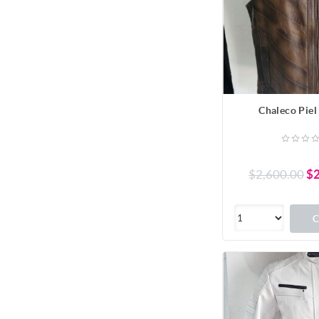
Chaleco Piel
$2,600.00
$2
C