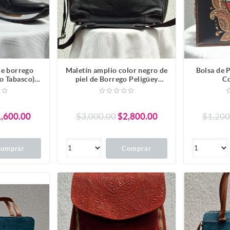
de borrego
Maletín amplio color negro de
Bolsa de P
o Tabasco).
piel de Borrego Peligüey
C
 Unisex
(Borrego Tabasco)
,600.00
$3,000.00
$2,800.00
$1,200
omprar
Comprar