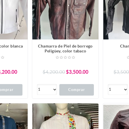
color blanca
Chamarra de Piel de borrego
Cham
Peligüey, color tabaco
,200.00
$4,200.00
$3,500.00
$3,500
omprar
Comprar