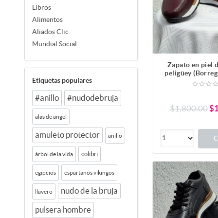
Libros
Alimentos
Aliados Clic
Mundial Social
Zapato en piel 
peligüey (Borreg
Etiquetas populares
Color Ta
#anillo
#nudodebruja
$1,800.00
$1
alas de angel
amuleto protector
anillo
C
colibri
árbol de la vida
egipcios
espartanos vikingos
nudo de la bruja
llavero
pulsera hombre