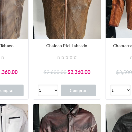
 Tabaco
Chaleco Piel Labrado
Chamarra
,360.00
$2,600.00
$2,360.00
$3,500
omprar
Comprar