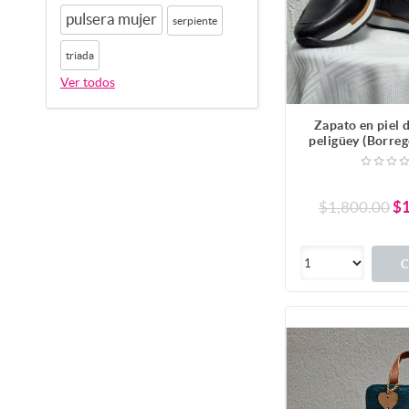
pulsera mujer
serpiente
triada
Ver todos
Zapato en piel 
peligüey (Borreg
Color Negro.
$1,800.00
$1
C