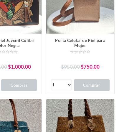
iel Juvenil Colibrí
Porta Celular de Piel para
olor Negra
Mujer
.00
$1,000.00
$950.00
$750.00
Comprar
Comprar