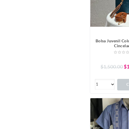
Bolsa Juvenil Colo
Cincela
$1,500.00
$1
C