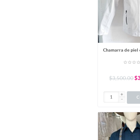
Chamarra de piel 
$3,500.00
$3
C