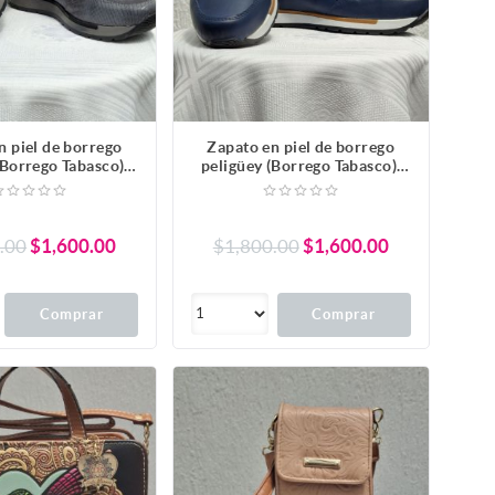
n piel de borrego
Zapato en piel de borrego
(Borrego Tabasco).
peligüey (Borrego Tabasco).
olor Gris
Color Azul Marino Unisex
.00
$1,600.00
$1,800.00
$1,600.00
Comprar
Comprar