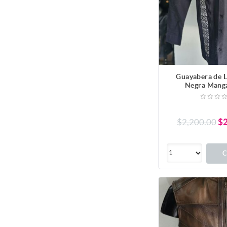
Guayabera de L
Negra Manga
$2,200.00
$2
C