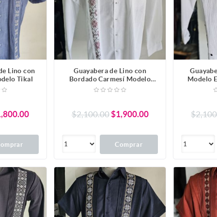
de Lino con
Guayabera de Lino con
Guayabe
delo Tikal
Bordado Carmesí Modelo
Modelo 
Embajador Manga Larga
,800.00
$2,100.00
$1,900.00
$2,100
omprar
Comprar