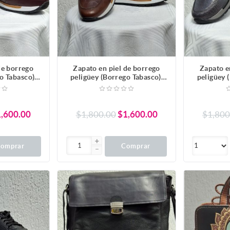
de borrego
Zapato en piel de borrego
Zapato e
o Tabasco).
peligüey (Borrego Tabasco).
peligüey 
baco
Color Café con Grabado en
C
piel
,600.00
$1,800.00
$1,600.00
$1,800
omprar
Comprar