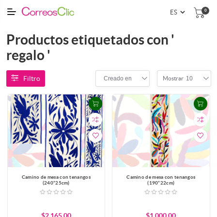
0
Productos etiquetados con '
regalo '
Filtro
Creado en
10
Mostrar
Camino de mesa con tenangos
Camino de mesa con tenangos
(240*25cm)
(190*22cm)
$2,165.00
$1,000.00