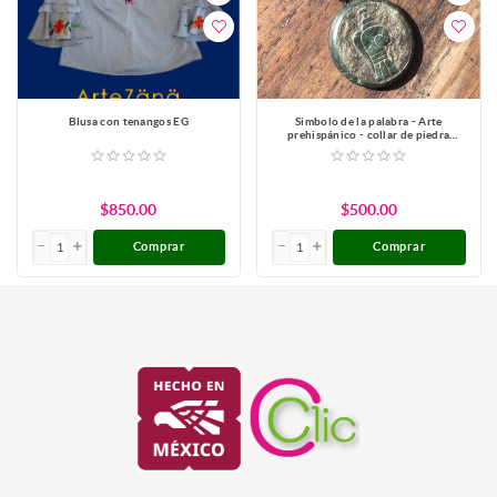
Blusa con tenangos EG
Simbolo de la palabra - Arte
prehispánico - collar de piedra
serpentina estilo jade guatemalteco
$850.00
$500.00
Comprar
Comprar