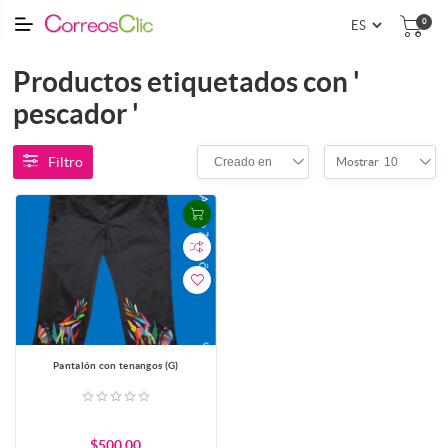
0
Productos etiquetados con '
pescador '
Filtro
Creado en
10
Mostrar
Pantalón con tenangos (G)
$500.00