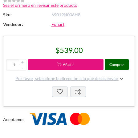
Sea el primero en revisar este producto
Sku:
69019N006H8
Vendedor:
Fonart
$539.00
+
Añadir
Comprar
-
Por favor, seleccione la dirección a la que desea enviar
Aceptamos