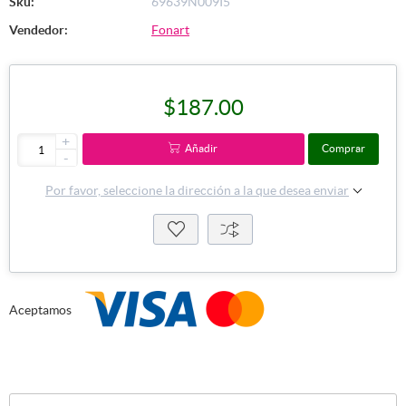
Sku:
69639N009I5
Vendedor:
Fonart
$187.00
+
Añadir
Comprar
-
Por favor, seleccione la dirección a la que desea enviar
Aceptamos