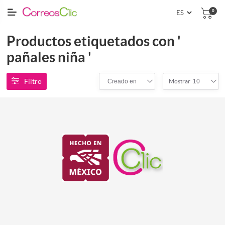
0
Productos etiquetados con '
pañales niña '
Filtro
Creado en
10
Mostrar