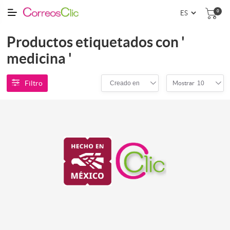
0
Productos etiquetados con '
medicina '
Filtro
Creado en
10
Mostrar