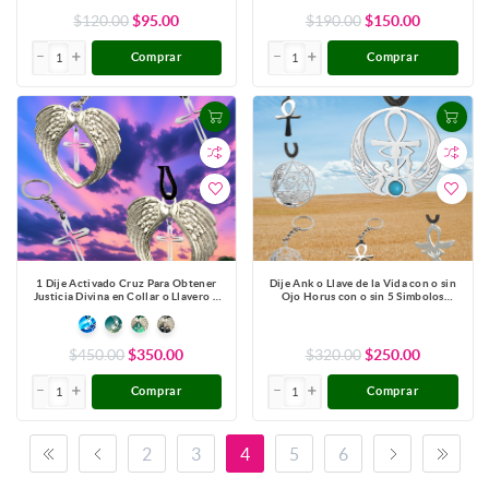
$120.00
$95.00
$190.00
$150.00
Comprar
Comprar
1 Dije Activado Cruz Para Obtener
Dije Ank o Llave de la Vida con o sin
Justicia Divina en Collar o Llavero 2
Ojo Horus con o sin 5 Simbolos
Modelos para EScoger X1CRUZjUS
Poderoso Talisman Activado e n Collar
o Llavero + 6 Modelos para Escoger
x12egip
$450.00
$350.00
$320.00
$250.00
Comprar
Comprar
2
3
4
5
6