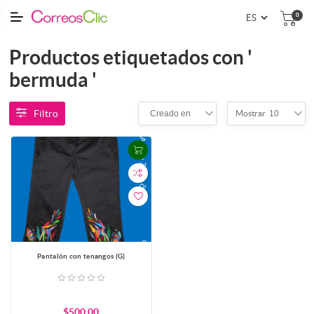
0
Productos etiquetados con '
bermuda '
Filtro
Creado en
10
Mostrar
Pantalón con tenangos (G)
$500.00