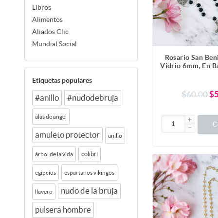
Libros
Alimentos
Aliados Clic
Mundial Social
Rosario San Ben
Vidrio 6mm, En B
1 Pieza
Etiquetas populares
$60.00
$
#anillo
#nudodebruja
alas de angel
C
amuleto protector
anillo
colibri
árbol de la vida
egipcios
espartanos vikingos
nudo de la bruja
llavero
pulsera hombre