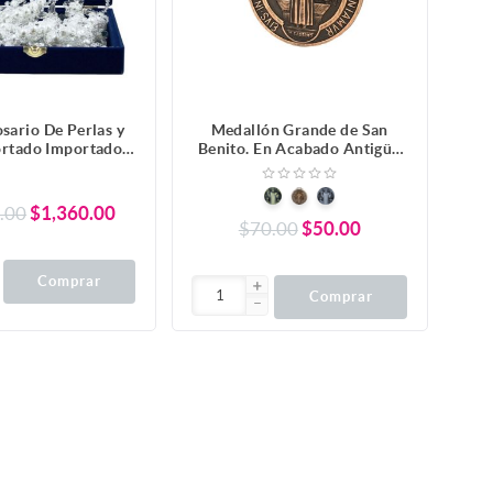
sario De Perlas y
Medallón Grande de San
ortado Importado,
Benito. En Acabado Antigüo
da, Matrimonio.
12 Cm.
.00
$1,360.00
$70.00
$50.00
Comprar
Comprar