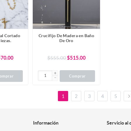
tal Cortado
Crucifijo De Madera en Baño
iezas.
De Oro
570.00
$555.00
$515.00
omprar
Comprar
1
2
3
4
5
Información
Servicio al 