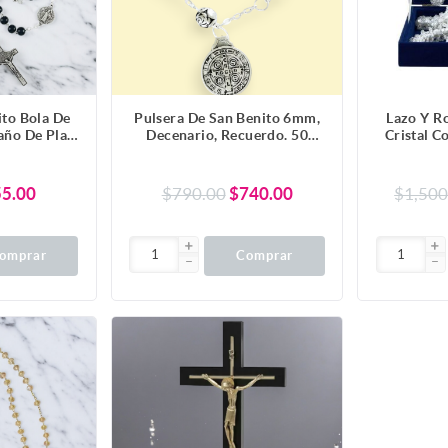
ito Bola De
Pulsera De San Benito 6mm,
Lazo Y Ro
año De Plata
Decenario, Recuerdo. 50
Cristal C
.
Piezas.
Para Bo
55.00
$790.00
$740.00
$1,500
omprar
Comprar