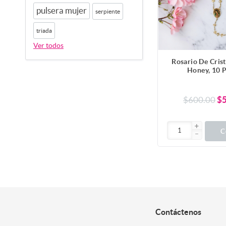
pulsera mujer
serpiente
triada
Ver todos
Rosario De Cris
Honey, 10 P
$600.00
$
C
Contáctenos