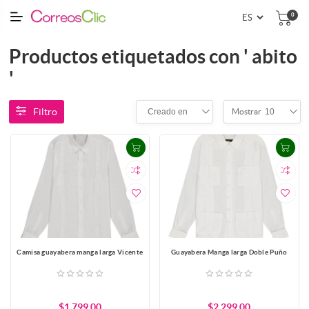
0
Productos etiquetados con ' abito
'
Filtro
Creado en
10
Mostrar
Camisa guayabera manga larga Vicente
Guayabera Manga larga Doble Puño
$1,799.00
$2,299.00