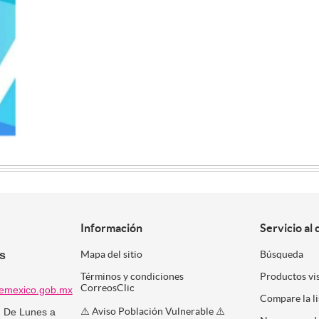
Información
Servicio al 
es
Mapa del sitio
Búsqueda
Términos y condiciones
Productos vi
CorreosClic
emexico.gob.mx
Compare la l
⚠️ Aviso Población Vulnerable ⚠️
:
De Lunes a