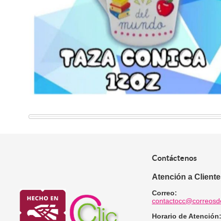
Contáctenos
Atención a Client
Correo:
contactocc@correosd
Horario de Atención