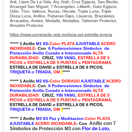
Ank, Llave De La Vida, Anj, Anjh, Cruz Egipcia, San Benito,
Arcangel San Miguel, 7 Arcangeles, Lilibeth, Gato Egipcio,
Odin, Thor, Valknut, Runas, Hecate, Triple Luna, Triple
Diosa Luna, Anillos, Pulseras Dijes, Llaveros, Brazaletes,
Arracadas, Aretes, Medalla, Medallas, Talismán Protector,
Amuleto Protector.
https://www.correosclic.gob.mx/luna-sol-estrella-joyeria
******
1 Anillo
M1 6S
-
Color PLATA
AJUSTABLE
ACERO
INOXIDABLE
- Con
6 Poderosísimos Símbolos de
Protección Anillo Curado e Intensionado
ALTA
DURABILIDAD:
CRUZ,
YIN YANG,
ESTRELLA DE 5
PICOS o ESTRELLA DE 5 PUNTAS o
PENTAGRAMA,
ESTRELLA DE DAVID o ESTRELLA DE 6 PICOS,
TRIQUETA o TRIADA,
OM
*****
******
1 Anillo
M2 6S
-
Color DORADO
AJUSTABLE
ACERO
INOXIDABLE
- Con
6 Poderosísimos Símbolos de
Protección Anillo Curado e Intensionado
ALTA
DURABILIDAD:
CRUZ,
YIN YANG,
ESTRELLA DE 5
PICOS o ESTRELLA DE 5 PUNTAS o
PENTAGRAMA,
ESTRELLA DE DAVID o ESTRELLA DE 6 PICOS,
TRIQUETA o TRIADA,
OM
*****
******
1 Anillo
M3 6S Paz y Meditacion
-
Color PLATA
Anillo con 7
AJUSTABLE
ACERO INOXIDABLE
- Con
Símbolos de Protección M3 con
Flor de Loto,