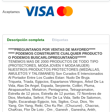
Aceptamos
Descripción completa
Etiquetas
*****PREGUNTANOS POR VENTAS DE MAYOREO*****
***** PODEMOS CONSTRUIRTE CUALQUIER PRODUCTO
O PODEMOS BUSCARLOPREGUNTANOS*******
TENEMOS MAS DE 2000 PRODUCTOS DE TODO TIPO
(PROTECTORES, MODA JOVEN Y MODA MUJER)
NUESTROS PRODUCTOS PROTECTORES (MEDALLAS,
AMULETOS Y TALISMANES) Son Curados E Intencionados
Al Portador Entre Los Cuales Estan: Nudo De Bruja.
Triqueta, Triada, Egipcios, Espartanos Vikingos, Árbol De La
Vida, Alas De Angel, Espada, Serpiente, Colibri, Pluma,
Atrapasueños, Metatron, Pentagrama, Tetragramaton,
Estrella de 12 picos, Estrella de 12 puntas, 72 Nombres de
Dios, Merkaba, Sefirot, Flor De La Vida, Sello De Salomon,
Sigilo, Escarabajo Egipcio, Isis, Sigilos, Cruz, Dios, Yin
Yang, Gin Yang, Reiki, Cho Ku Rei , (Chucurei) , Chacras,
ChaKras, Flor De Loto , Om , Ganesh , Ganesha, Ankh,