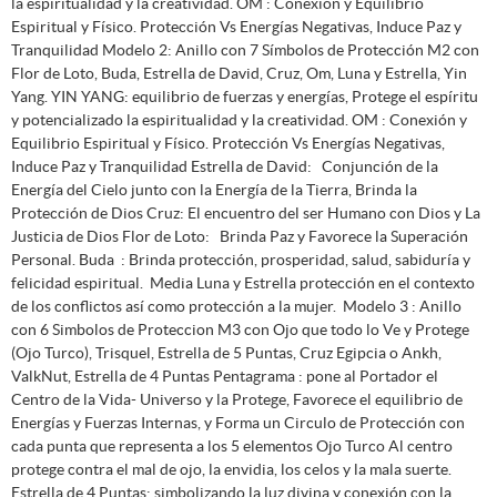
la espiritualidad y la creatividad. OM : Conexión y Equilibrio
Espiritual y Físico. Protección Vs Energías Negativas, Induce Paz y
Tranquilidad Modelo 2: Anillo con 7 Símbolos de Protección M2 con
Flor de Loto, Buda, Estrella de David, Cruz, Om, Luna y Estrella, Yin
Yang. YIN YANG: equilibrio de fuerzas y energías, Protege el espíritu
y potencializado la espiritualidad y la creatividad. OM : Conexión y
Equilibrio Espiritual y Físico. Protección Vs Energías Negativas,
Induce Paz y Tranquilidad Estrella de David: Conjunción de la
Energía del Cielo junto con la Energía de la Tierra, Brinda la
Protección de Dios Cruz: El encuentro del ser Humano con Dios y La
Justicia de Dios Flor de Loto: Brinda Paz y Favorece la Superación
Personal. Buda : Brinda protección, prosperidad, salud, sabiduría y
felicidad espiritual. Media Luna y Estrella protección en el contexto
de los conflictos así como protección a la mujer. Modelo 3 : Anillo
con 6 Simbolos de Proteccion M3 con Ojo que todo lo Ve y Protege
(Ojo Turco), Trisquel, Estrella de 5 Puntas, Cruz Egipcia o Ankh,
ValkNut, Estrella de 4 Puntas Pentagrama : pone al Portador el
Centro de la Vida- Universo y la Protege, Favorece el equilibrio de
Energías y Fuerzas Internas, y Forma un Circulo de Protección con
cada punta que representa a los 5 elementos Ojo Turco Al centro
protege contra el mal de ojo, la envidia, los celos y la mala suerte.
Estrella de 4 Puntas: simbolizando la luz divina y conexión con la