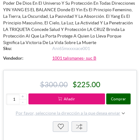
Poder De Dios En El Universo Y Su Protección En Todas Direcciones
YIN YANG ES EL BALANCE Donde El Yin Es El Principio Femenino,
La Tierra, La Oscuridad, La Pasividad Y La Absorción. El Yang Es El
Principio Masculino, El Cielo, La Luz, La Actividad Y La Penetración
LA TRIQUETA Concede Salud Y Protección LA CRUZ Brinda La
Protección Al Que La Porta Protege A Quien Lo Lleva Porque
Significa La Victoria De La Vida Sobre La Muerte
Sku:
Ani6Smxxxxace001
Vendedor:
1001 talismanes- suc B
$300.00
$225.00
+
Añadir
Comprar
-
Por favor, seleccione la dirección a la que desea enviar