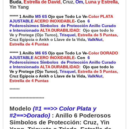
B
uda,
Estrella de David,
Cruz,
Om,
Luna y Estrella
,
Yin Yang
******
1 Anillo
M5 6S
Ojo que Todo Lo Ve
-
Color PLATA
AJUSTABLE
ACERO INOXIDABLE
- Con
6
Poderosísimos Símbolos de Protección Anillo Curado
e Intensionado
ALTA DURABILIDAD:
Ojo que todo lo
Ve y Protege (Ojo Turco),
Trisquel,
Estrella de 5 Puntas,
Cruz Egipcia o Ankh o Llave de la Vida,
ValkNut
,
Estrella de 4 Puntas
******
1 Anillo
M6 6S
Ojo que Todo Lo Ve
-
Color DORADO
AJUSTABLE
ACERO INOXIDABLE
- Con
6
Poderosísimos Símbolos de Protección Anillo Curado
e Intensionado
ALTA DURABILIDAD:
Ojo que todo lo
Ve y Protege (Ojo Turco),
Trisquel,
Estrella de 5 Puntas,
Cruz Egipcia o Ankh o Llave de la Vida,
ValkNut
,
Estrella de 4 Puntas
*******
************************
Modelo
(#1 ==>> Color Plata y
#2==>Dorado)
: Anillo 6 Poderosos
Símbolos de Protección: Cruz, Yin