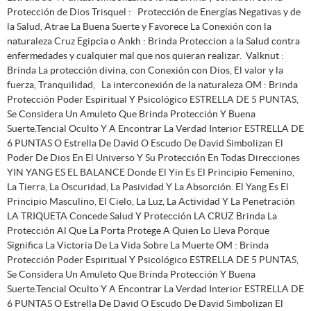
Protección de Dios Trisquel : Protección de Energías Negativas y de
la Salud, Atrae La Buena Suerte y Favorece La Conexión con la
naturaleza Cruz Egipcia o Ankh : Brinda Proteccion a la Salud contra
enfermedades y cualquier mal que nos quieran realizar. Valknut :
Brinda La protección divina, con Conexión con Dios, El valor y la
fuerza, Tranquilidad, La interconexión de la naturaleza OM : Brinda
Protección Poder Espiritual Y Psicológico ESTRELLA DE 5 PUNTAS,
Se Considera Un Amuleto Que Brinda Protección Y Buena
Suerte.Tencial Oculto Y A Encontrar La Verdad Interior ESTRELLA DE
6 PUNTAS O Estrella De David O Escudo De David Simbolizan El
Poder De Dios En El Universo Y Su Protección En Todas Direcciones
YIN YANG ES EL BALANCE Donde El Yin Es El Principio Femenino,
La Tierra, La Oscuridad, La Pasividad Y La Absorción. El Yang Es El
Principio Masculino, El Cielo, La Luz, La Actividad Y La Penetración
LA TRIQUETA Concede Salud Y Protección LA CRUZ Brinda La
Protección Al Que La Porta Protege A Quien Lo Lleva Porque
Significa La Victoria De La Vida Sobre La Muerte OM : Brinda
Protección Poder Espiritual Y Psicológico ESTRELLA DE 5 PUNTAS,
Se Considera Un Amuleto Que Brinda Protección Y Buena
Suerte.Tencial Oculto Y A Encontrar La Verdad Interior ESTRELLA DE
6 PUNTAS O Estrella De David O Escudo De David Simbolizan El