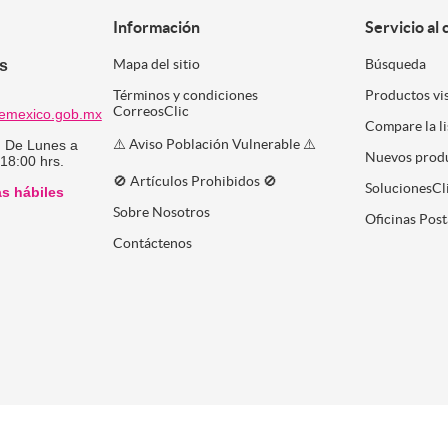
Información
Servicio al 
es
Mapa del sitio
Búsqueda
Términos y condiciones
Productos vi
CorreosClic
emexico.gob.mx
Compare la l
⚠️ Aviso Población Vulnerable ⚠️
:
De Lunes a
Nuevos prod
 18:00 hrs.
🚫 Artículos Prohibidos 🚫
SolucionesCl
as hábiles
Sobre Nosotros
Oficinas Post
Contáctenos