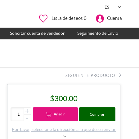
Lista de deseos
0
Cuenta
Solicitar cuenta de vendedor
Seguimiento de Envío
SIGUIENTE PRODUCTO
$300.00
+
Añadir
Comprar
-
Por favor, seleccione la dirección a la que desea enviar