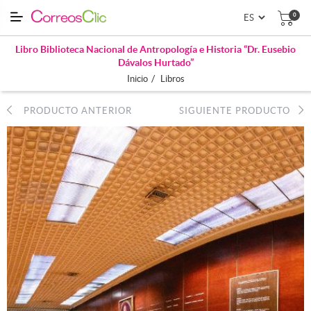
0
Libro Biblioteca Nacional de Antropología e Historia “Dr. Eusebio
Dávalos Hurtado”
/
Inicio
Libros
PRODUCTO ANTERIOR
SIGUIENTE PRODUCTO