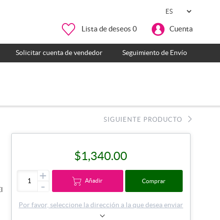
Lista de deseos
0
Cuenta
Solicitar cuenta de vendedor
Seguimiento de Envío
SIGUIENTE PRODUCTO
$1,340.00
+
Añadir
Comprar
-
El
Por favor, seleccione la dirección a la que desea enviar