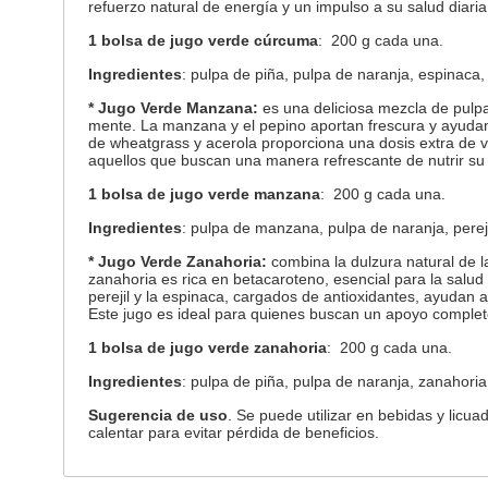
refuerzo natural de energía y un impulso a su salud diaria
1 bolsa de jugo verde cúrcuma
: 200 g cada una.
Ingredientes
: pulpa de piña, pulpa de naranja, espinaca, 
* Jugo Verde Manzana:
es una deliciosa mezcla de pulpa 
mente. La manzana y el pepino aportan frescura y ayudan a
de wheatgrass y acerola proporciona una dosis extra de v
aquellos que buscan una manera refrescante de nutrir su 
1 bolsa de jugo verde manzana
: 200 g cada una.
Ingredientes
: pulpa de manzana, pulpa de naranja, perejil
* Jugo Verde Zanahoria:
combina la dulzura natural de la
zanahoria es rica en betacaroteno, esencial para la salud 
perejil y la espinaca, cargados de antioxidantes, ayudan a
Este jugo es ideal para quienes buscan un apoyo completo
1 bolsa de jugo verde zanahoria
: 200 g cada una.
Ingredientes
: pulpa de piña, pulpa de naranja, zanahoria,
Sugerencia de uso
.
Se puede utilizar en bebidas y licu
calentar para evitar pérdida de beneficios.