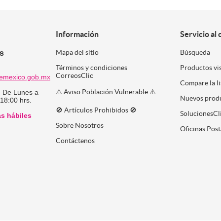
Información
Servicio al 
es
Mapa del sitio
Búsqueda
Términos y condiciones
Productos vi
CorreosClic
emexico.gob.mx
Compare la l
⚠️ Aviso Población Vulnerable ⚠️
:
De Lunes a
Nuevos prod
 18:00 hrs.
🚫 Artículos Prohibidos 🚫
SolucionesCl
as hábiles
Sobre Nosotros
Oficinas Post
Contáctenos