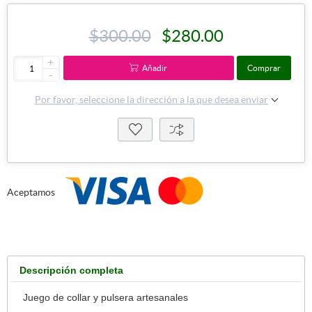
$300.00
$280.00
+
Añadir
Comprar
-
Por favor, seleccione la dirección a la que desea enviar
Aceptamos
Descripción completa
Juego de collar y pulsera artesanales