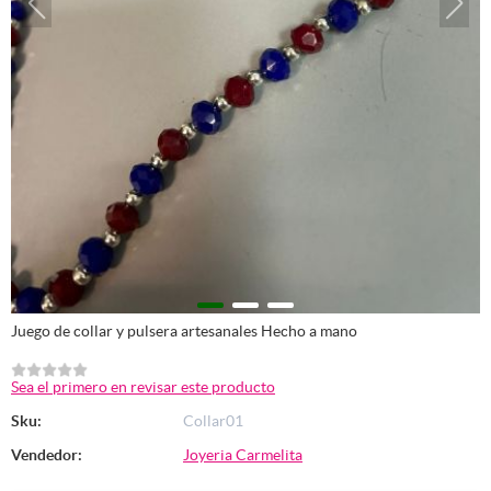
Juego de collar y pulsera artesanales Hecho a mano
Sea el primero en revisar este producto
Sku:
Collar01
Vendedor:
Joyeria Carmelita