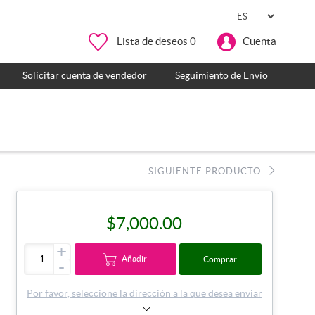
Lista de deseos
0
Cuenta
Solicitar cuenta de vendedor
Seguimiento de Envío
SIGUIENTE PRODUCTO
$7,000.00
+
Añadir
Comprar
-
Por favor, seleccione la dirección a la que desea enviar