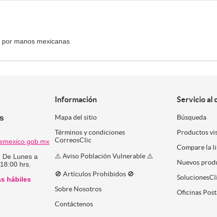
e por manos mexicanas
Información
Servicio al 
es
Mapa del sitio
Búsqueda
Términos y condiciones
Productos vi
CorreosClic
emexico.gob.mx
Compare la l
⚠️ Aviso Población Vulnerable ⚠️
:
De Lunes a
Nuevos prod
 18:00 hrs.
🚫 Artículos Prohibidos 🚫
SolucionesCl
as hábiles
Sobre Nosotros
Oficinas Post
Contáctenos