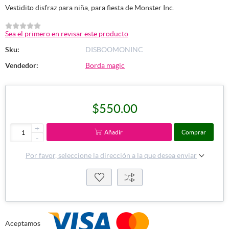
Vestidito disfraz para niña, para fiesta de Monster Inc.
Sea el primero en revisar este producto
Sku:
DISBOOMONINC
Vendedor:
Borda magic
$550.00
+
Añadir
Comprar
-
Por favor, seleccione la dirección a la que desea enviar
Aceptamos