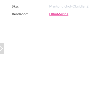
Sku:
Mantohuichol-Obsidian2
Vendedor:
OllinMexica