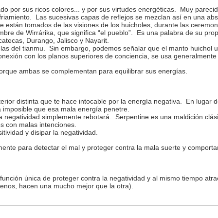
por sus ricos colores... y por sus virtudes energéticas. Muy parecida a
riamiento. Las sucesivas capas de reflejos se mezclan así en una abs
 están tomados de las visiones de los huicholes, durante las ceremon
re de Wirrárika, que significa “el pueblo”. Es una palabra de su propia
tecas, Durango, Jalisco y Nayarit.
as del tianmu. Sin embargo, podemos señalar que el manto huichol u 
onexión con los planos superiores de conciencia, se usa generalment
porque ambas se complementan para equilibrar sus energías.
erior distinta que te hace intocable por la energía negativa. En lugar
 imposible que esa mala energía penetre.
la negatividad simplemente rebotará. Serpentine es una maldición clás
s con malas intenciones.
tividad y disipar la negatividad.
mente para detectar el mal y proteger contra la mala suerte y comporta
unción única de proteger contra la negatividad y al mismo tiempo atraer
menos, hacen una mucho mejor que la otra).