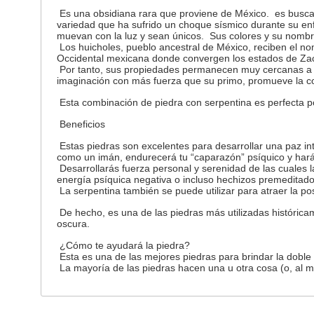
Es una obsidiana rara que proviene de México. es buscado 
variedad que ha sufrido un choque sísmico durante su enf
muevan con la luz y sean únicos. Sus colores y su nombre
Los huicholes, pueblo ancestral de México, reciben el nomb
Occidental mexicana donde convergen los estados de Zaca
Por tanto, sus propiedades permanecen muy cercanas a l
imaginación con más fuerza que su primo, promueve la c
Esta combinación de piedra con serpentina es perfecta 
Beneficios
Estas piedras son excelentes para desarrollar una paz int
como un imán, endurecerá tu “caparazón” psíquico y hará
Desarrollarás fuerza personal y serenidad de las cuales 
energía psíquica negativa o incluso hechizos premeditado
La serpentina también se puede utilizar para atraer la posi
De hecho, es una de las piedras más utilizadas histórica
oscura.
¿Cómo te ayudará la piedra?
Esta es una de las mejores piedras para brindar la doble f
La mayoría de las piedras hacen una u otra cosa (o, al 