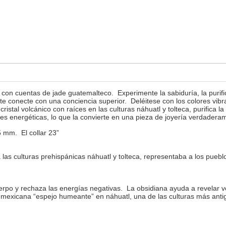
 con cuentas de jade guatemalteco. Experimente la sabiduría, la purif
 te conecte con una conciencia superior. Deléitese con los colores vib
stal volcánico con raíces en las culturas náhuatl y tolteca, purifica 
udes energéticas, lo que la convierte en una pieza de joyería verdadera
 mm. El collar 23”
as culturas prehispánicas náhuatl y tolteca, representaba a los pueblos
erpo y rechaza las energías negativas. La obsidiana ayuda a revelar v
d mexicana “espejo humeante” en náhuatl, una de las culturas más anti