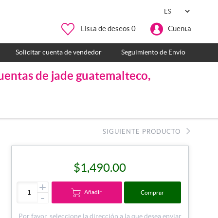
Lista de deseos
0
Cuenta
Solicitar cuenta de vendedor
Seguimiento de Envío
cuentas de jade guatemalteco,
SIGUIENTE PRODUCTO
$1,490.00
+
Añadir
Comprar
-
Por favor, seleccione la dirección a la que desea enviar