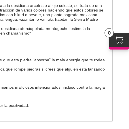
 la obsidiana arcoíris o al ojo celeste, se trata de una
tracción de varios colores haciendo que estos colores se
ias con hikuri o peyote, una planta sagrada mexicana.
 lengua: wixaritari o vaniuki, habitan la Sierra Madre
obsidiana aterciopelada mentogochol estimula la
0
e en chamanismo*
 de que esta piedra “absorba” la mala energía que te rodea
ica que rompe piedras si crees que alguien está lanzando
mientos maliciosos intencionados, incluso contra la magia
 la positividad.