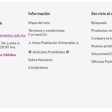
Información
Servicio al 
es
Mapa del sitio
Búsqueda
Términos y condiciones
Productos vi
CorreosClic
emexico.gob.mx
Compare la l
⚠️ Aviso Población Vulnerable ⚠️
:
De Lunes a
Nuevos prod
 18:00 hrs.
🚫 Artículos Prohibidos 🚫
SolucionesCl
as hábiles
Sobre Nosotros
Oficinas Post
Contáctenos