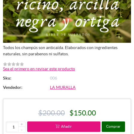
Todos los champús son anticaída. Elaborados con ingredientes
naturales, sin parabenos ni sulfatos.
Sea el primero en revisar este producto
Sku:
006
Vendedor:
LA MURALLA
$200.00
$150.00
+
Añadir
Comprar
-