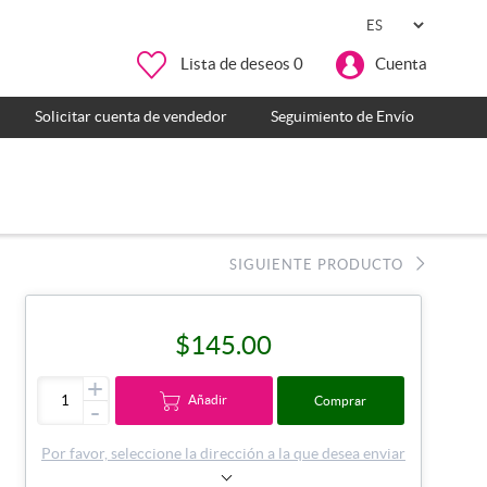
Lista de deseos
0
Cuenta
Solicitar cuenta de vendedor
Seguimiento de Envío
SIGUIENTE PRODUCTO
$145.00
+
Añadir
Comprar
-
Por favor, seleccione la dirección a la que desea enviar