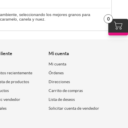
o ambiente, seleccionando los mejores granos para
0
 caramelo, canela y nuez.
cliente
Mi cuenta
Mi cuenta
stos recientemente
Órdenes
ista de productos
Direcciones
uctos
Carrito de compras
ic vendedor
Lista de deseos
ales
Solicitar cuenta de vendedor