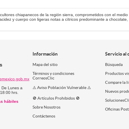
icultores chiapanecos de la región sierra, comprometidos con el medi
acidez y cuerpo con ligeras notas a cítricos predominante a chocolate,
Información
Servicio al 
es
Mapa del sitio
Búsqueda
Términos y condiciones
Productos vi
CorreosClic
emexico.gob.mx
Compare la l
⚠️ Aviso Población Vulnerable ⚠️
:
De Lunes a
Nuevos prod
 18:00 hrs.
🚫 Artículos Prohibidos 🚫
SolucionesCl
as hábiles
Sobre Nosotros
Oficinas Post
Contáctenos