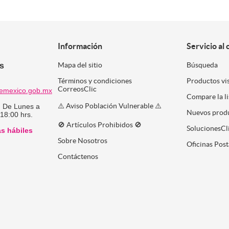
Información
Servicio al 
es
Mapa del sitio
Búsqueda
Términos y condiciones
Productos vi
CorreosClic
emexico.gob.mx
Compare la l
⚠️ Aviso Población Vulnerable ⚠️
:
De Lunes a
Nuevos prod
 18:00 hrs.
🚫 Artículos Prohibidos 🚫
SolucionesCl
as hábiles
Sobre Nosotros
Oficinas Post
Contáctenos