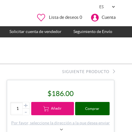
Lista de deseos
0
Cuenta
Solicitar cuenta de vendedor
Seguimiento de Envío
SIGUIENTE PRODUCTO
$186.00
+
Añadir
Comprar
-
Por favor, seleccione la dirección a la que desea enviar