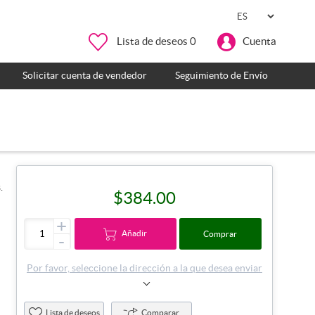
Lista de deseos
0
Cuenta
Solicitar cuenta de vendedor
Seguimiento de Envío
.
$384.00
+
Añadir
Comprar
-
Por favor, seleccione la dirección a la que desea enviar
Lista de deseos
Comparar