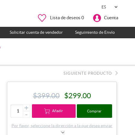
Lista de deseos
0
Cuenta
Solicitar cuenta de vendedor
Seguimiento de Envío
o
SIGUIENTE PRODUCTO
$399.00
$299.00
+
Añadir
Comprar
-
Por favor, seleccione la dirección a la que desea enviar