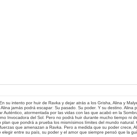
ento por huir de Ravka y dejar atrás a los Grisha, Alina y Malyen 
Alina jamás podrá escapar: Su pasado. Su poder. Y su destino. Alina pr
ntico, atormentada por las vidas con las que acabó en la Sombra, Al
omo Invocadora del Sol. Pero no podrá huir durante mucho tiempo ni d
 plan que pondrá a prueba los mismísimos límites del mundo natural. C
as fuerzas que amenazan a Ravka. Pero a medida que su poder crece, A
e elegir entre su país, su poder y el amor que siempre pensó que la gui