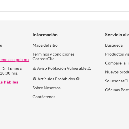
Información
Servicio al 
es
Mapa del sitio
Búsqueda
Términos y condiciones
Productos vi
CorreosClic
emexico.gob.mx
Compare la l
⚠️ Aviso Población Vulnerable ⚠️
:
De Lunes a
Nuevos prod
 18:00 hrs.
🚫 Artículos Prohibidos 🚫
SolucionesCl
as hábiles
Sobre Nosotros
Oficinas Post
Contáctenos