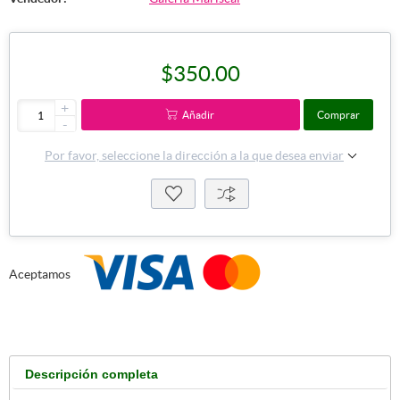
$350.00
+
Añadir
Comprar
-
Por favor, seleccione la dirección a la que desea enviar
Aceptamos
Descripción completa