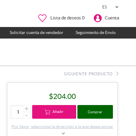
Lista de deseos
0
Cuenta
Solicitar cuenta de vendedor
Seguimiento de Envío
SIGUIENTE PRODUCTO
$204.00
+
Añadir
Comprar
-
Por favor, seleccione la dirección a la que desea enviar