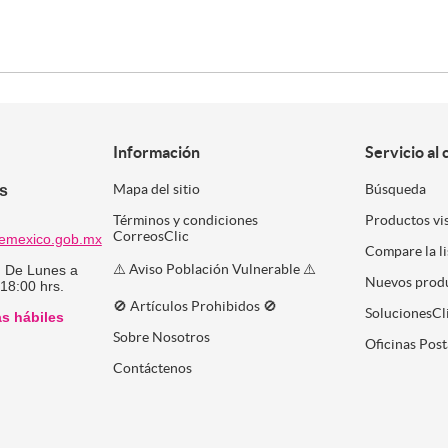
Información
Servicio al 
es
Mapa del sitio
Búsqueda
Términos y condiciones
Productos vi
CorreosClic
emexico.gob.mx
Compare la l
⚠️ Aviso Población Vulnerable ⚠️
:
De Lunes a
Nuevos prod
 18:00 hrs.
🚫 Artículos Prohibidos 🚫
SolucionesCl
as hábiles
Sobre Nosotros
Oficinas Post
Contáctenos