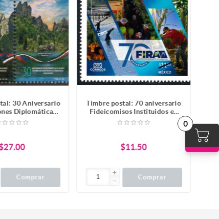
tal: 30 Aniversario
Timbre postal: 70 aniversario
ones Diplomáticas
Fideicomisos Instituidos en
 el principado de
Relación con la Agricultura
0
echtenstein
(FIRA)
$27.00
$11.50
Comprar
Comprar