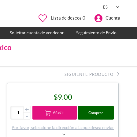
Lista de deseos
0
Cuenta
Solicitar cuenta de vendedor
Seguimiento de Envío
xico
SIGUIENTE PRODUCTO
$9.00
+
Añadir
Comprar
-
Por favor, seleccione la dirección a la que desea enviar