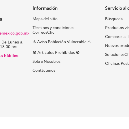
Información
Servicio al 
es
Mapa del sitio
Búsqueda
Términos y condiciones
Productos vi
CorreosClic
emexico.gob.mx
Compare la l
⚠️ Aviso Población Vulnerable ⚠️
:
De Lunes a
Nuevos prod
 18:00 hrs.
🚫 Artículos Prohibidos 🚫
SolucionesCl
as hábiles
Sobre Nosotros
Oficinas Post
Contáctenos