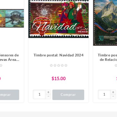
fensores de
Timbre postal: Navidad 2024
Timbre pos
uevas Áreas
de Relaci
gidas en
México y
Li
0
$15.00
omprar
Comprar