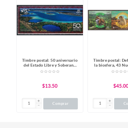
ario
Timbre postal: 50 aniversario
Timbre postal: De
cas
del Estado Libre y Soberano
la biosfera, 43 N
de Quintana Roo
naturales Prote
México
$13.50
$45.0
Comprar
C