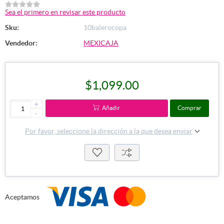
Sea el primero en revisar este producto
Sku:
10balerocopa
Vendedor:
MEXICAJA
$1,099.00
+
Añadir
Comprar
-
Por favor, seleccione la dirección a la que desea enviar
Aceptamos